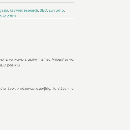
gasia
,
keyword research
,
SEO
,
εργασία
,
 το σπίτι
είτε να κάνετε μέσω internet. Μπορείτε να
EO jobs κτλ.
σία έναντι κάποιας αμοιβής. Το είδος της