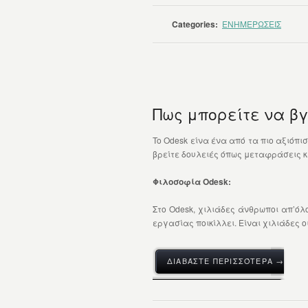
Categories:
ΕΝΗΜΕΡΩΣΕΙΣ
Πως μπορείτε να β
To Odesk είνα ένα από τα πιο αξιόπι
βρείτε δουλειές όπως μεταφράσεις κε
Φιλοσοφία Odesk:
Στο Odesk, χιλιάδες άνθρωποι απ’όλ
εργασίας ποικίλλει. Είναι χιλιάδες ο
ΔΙΑΒΆΣΤΕ ΠΕΡΙΣΣΌΤΕΡΑ →