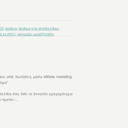
EO
,
άρθρα
,
άρθρα για ιστοσελίδες
,
 το σπίτι
,
μηχανές αναζήτησης
 από πωλήσεις μέσω affiliate marketing,
τημα”
τοσελίδα σας όσο το δυνατόν γρηγορότερα
πρέπει ...