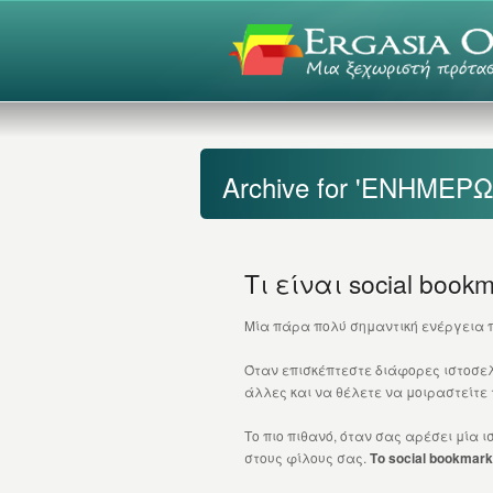
Archive for 'ΕΝΗΜΕΡΩ
Τι είναι social boo
Μία πάρα πολύ σημαντική ενέργεια π
Όταν επισκέπτεστε διάφορες ιστοσελί
άλλες και να θέλετε να μοιραστείτε 
Το πιο πιθανό, όταν σας αρέσει μία ι
στους φίλους σας.
Το social bookmar