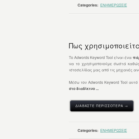
Categories:
ΕΝΗΜΕΡΩΣΕΙΣ
Πως χρησιμοποιείται
Το Adwords Keyword Tool είναι ένα
πά
να το χρησιμοποιούμε σωστά καθώς
ιστοσελίδας μας από τις μηχανές αν
Μέσω του Adwords Keyword Tool αυτό
στο διαδίκτυο ...
ΔΙΑΒΆΣΤΕ ΠΕΡΙΣΣΌΤΕΡΑ →
Categories:
ΕΝΗΜΕΡΩΣΕΙΣ